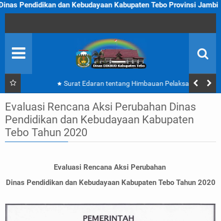
ndidikan dan Kebudayaan Kabupaten Tebo Provinsi Jambi
PROFIL
KEGIATAN
U P T D
Surat Edaran tentang Himbauan Pelaksanaan Hari
SOP
Belajar Guru | Disdikbud Kabupaten Tebo
Evaluasi Rencana Aksi Perubahan Dinas
TEBO PINTAR
Pendidikan dan Kebudayaan Kabupaten
Tebo Tahun 2020
J D I H
ADUAN
Evaluasi Rencana Aksi Perubahan
Dinas Pendidikan dan Kebudayaan Kabupaten Tebo Tahun 2020