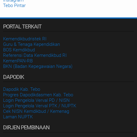
Tebo Pintar
PORTAL TERKAIT
Kemendikbudristek RI
Guru & Tenaga Kependidikan
BOS Kemdikbud
Referensi Data Kemendikbud RI
KemenPAN-RB
BKN (Badan Kepegawaian Negara)
DAPODIK
Dapodik Kab. Tebo
Progres Dapodikdasmen Kab. Tebo
Login Pengelola Verval PD / NISN
Login Pengelola Verval PTK / NUPTK
Cek NISN Kemdikbud / Kemenag
Laman NUPTK
DIRJEN PEMBINAAN