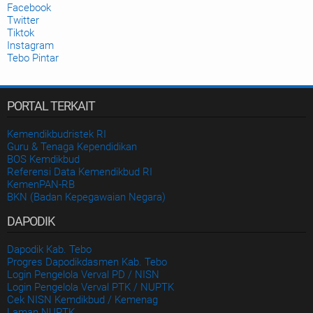
Facebook
Twitter
Tiktok
Instagram
Tebo Pintar
PORTAL TERKAIT
Kemendikbudristek RI
Guru & Tenaga Kependidikan
BOS Kemdikbud
Referensi Data Kemendikbud RI
KemenPAN-RB
BKN (Badan Kepegawaian Negara)
DAPODIK
Dapodik Kab. Tebo
Progres Dapodikdasmen Kab. Tebo
Login Pengelola Verval PD / NISN
Login Pengelola Verval PTK / NUPTK
Cek NISN Kemdikbud / Kemenag
Laman NUPTK