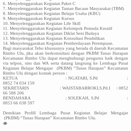
6. Menyelenggarakan Kegiatan Paket C
7. Menyelenggarakan Kegiatan Taman Bacaan Masyarakat (TBM)
8. Menyelenggarakan Kegiatan Belajar Usaha (KBU)
9. Menyelenggarakan Kegiatan Kursus
10. Menyelenggarakan Kegiatan Life Skill
11. Menyelenggarakan Kegiatan Kelompok Pemuda Kreatif
12. Menyelenggarakan Kegiatan Diklat Seni Budaya
13. Menyelenggarakan Kegiatan Konsultasi Pendidikan
14. Menyelenggarakan Kegiatan Pemberdayaan Perempuan.
Bagi masyarakat Tebo khususnya yang berada di daerah Kecamatan
Rimbo Ulu, jika akan berkonsultasi dengan PKBM Tunas Harapan
Kecamatan Rimbo Ulu dapat menghubungi pengurus baik dengan
via telpon, sms dan WA serta datang langsung ke Lembaga Pusat
Kegiatan Belajar Mengajar
(PKBM) “Tunas Harapan” Kecamatan
Rimbo Ulu dengan kontak person :
KETUA
: NGATARI, S.Pd
:
0852 74 034 159
SEKRETARIS
: WAISTABARROKI,S.Pd.I
: 0852
66 588 206
BENDAHARA
: SOLEKAH, S.Pd
:
0853 66 038 597
Demikian Profill Lembaga Pusat Kegiatan Belajar Mengajar
(PKBM) “Tunas Harapan” Kecamatan Rimbo Ulu.