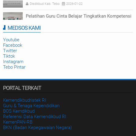
Disdikbud Kab. Tebo
2026-01-22
Pelatihan Guru Cinta Belajar Tingkatkan Kompetensi
Numerasi di Tebo
MEDSOS KAMI
Disdikbud Kab. Tebo
2025-09-23
Youtube
Facebook
Twitter
Tiktok
Instagram
Tebo Pintar
PORTAL TERKAIT
Kemendikbudristek RI
Guru & Tenaga Kependidikan
BOS Kemdikbud
Referensi Data Kemendikbud RI
KemenPAN-RB
BKN (Badan Kepegawaian Negara)