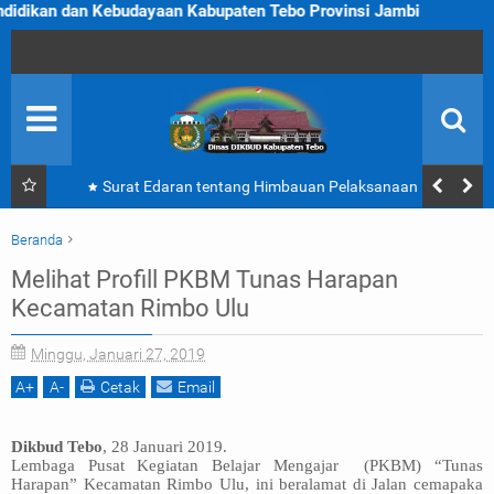
udayaan Kabupaten Tebo Provinsi Jambi
PROFIL
KEGIATAN
U P T D
Surat Edaran tentang Himbauan Pelaksanaan Hari
SOP
Belajar Guru | Disdikbud Kabupaten Tebo
Beranda
TEBO PINTAR
Akreditasi Sekolah/Madrasah
Bidang Pembinaan PAUD dan PNF
Melihat Profill PKBM Tunas Harapan
Info Pilihan
J D I H
Melihat Profill PKBM Tunas Harapan Kecamatan Rimbo Ulu
Kecamatan Rimbo Ulu
Minggu, Januari 27, 2019
ADUAN
A
+
A
-
Cetak
Email
Dikbud Tebo
, 28 Januari 2019.
Lembaga Pusat Kegiatan Belajar Mengajar
(PKBM) “Tunas
Harapan” Kecamatan Rimbo Ulu, ini beralamat di Jalan cemapaka