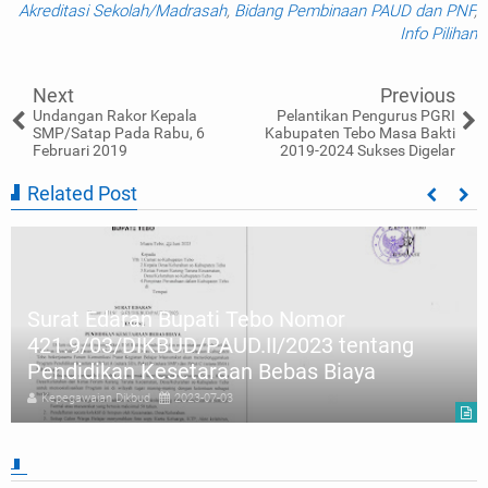
Akreditasi Sekolah/Madrasah
,
Bidang Pembinaan PAUD dan PNF
,
Info Pilihan
Next
Previous
Undangan Rakor Kepala
Pelantikan Pengurus PGRI
SMP/Satap Pada Rabu, 6
Kabupaten Tebo Masa Bakti
Februari 2019
2019-2024 Sukses Digelar
Related Post
Surat Edaran Bupati Tebo Nomor
421.9/03/DIKBUD/PAUD.II/2023 tentang
Pendidikan Kesetaraan Bebas Biaya
Kepegawaian Dikbud
2023-07-03