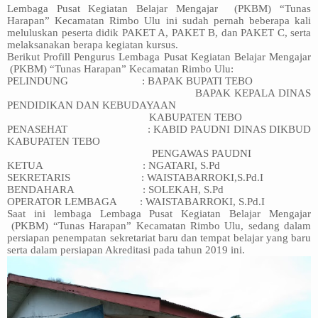
Lembaga Pusat Kegiatan Belajar Mengajar
(PKBM) “Tunas
Harapan” Kecamatan Rimbo Ulu ini sudah pernah beberapa kali
meluluskan peserta didik PAKET A, PAKET B, dan PAKET C, serta
melaksanakan berapa kegiatan kursus.
Berikut Profill Pengurus Lembaga Pusat Kegiatan Belajar Mengajar
(PKBM) “Tunas Harapan” Kecamatan Rimbo Ulu:
PELINDUNG
: BAPAK BUPATI TEBO
BAPAK KEPALA DINAS
PENDIDIKAN DAN KEBUDAYAAN
KABUPATEN TEBO
PENASEHAT
: KABID PAUDNI DINAS DIKBUD
KABUPATEN TEBO
PENGAWAS PAUDNI
KETUA
: NGATARI, S.Pd
SEKRETARIS
: WAISTABARROKI,S.Pd.I
BENDAHARA
: SOLEKAH, S.Pd
OPERATOR LEMBAGA
: WAISTABARROKI, S.Pd.I
Saat ini lembaga Lembaga Pusat Kegiatan Belajar Mengajar
(PKBM) “Tunas Harapan” Kecamatan Rimbo Ulu, sedang dalam
persiapan penempatan sekretariat baru dan tempat belajar yang baru
serta dalam persiapan Akreditasi pada tahun 2019 ini.