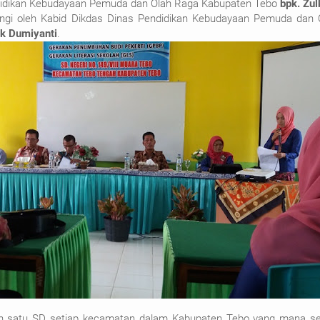
didikan Kebudayaan Pemuda dan Olah Raga Kabupaten Tebo
bpk. Zulk
ngi oleh Kabid Dikdas Dinas Pendidikan Kebudayaan Pemuda dan 
k Dumiyanti
.
kan satu SD setiap kecamatan dalam Kabupaten Tebo yang mana se