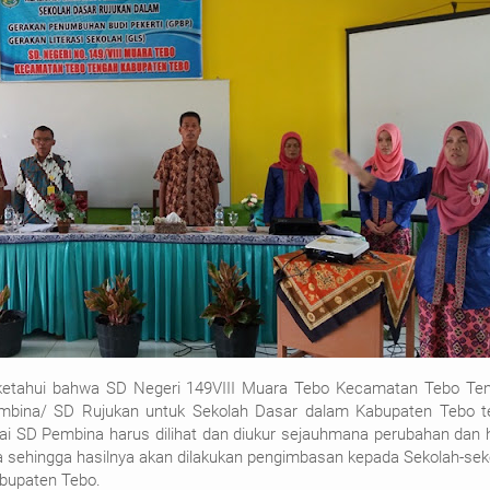
ketahui bahwa SD Negeri 149VIII Muara Tebo Kecamatan Tebo Te
mbina/ SD Rujukan untuk Sekolah Dasar dalam Kabupaten Tebo t
gai SD Pembina harus dilihat dan diukur sejauhmana perubahan dan h
a sehingga hasilnya akan dilakukan pengimbasan kepada Sekolah-sek
bupaten Tebo.