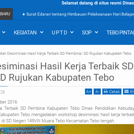
Selamat datang di situs resmi Dinas Pendidikan dan Kebudayaan K
RBARU
Surat Edaran tentang Himbauan Pelaksanaan Hari Belajar
KEGIATAN
U P T D
SOP
TEBO PINTA
atan Desiminasi Hasil Kerja Terbaik SD Pembina/ SD Rujukan Kabupaten Tebo
siminasi Hasil Kerja Terbaik SD
D Rujukan Kabupaten Tebo
016
A
+
A
-
Cetak
E
ber 2016
rja Terbaik SD Pembina Kabupaten Tebo Dinas Pendidikan Kebuda
bupaten Tebo mengadakan workshop desiminasi hasil kerja terbai
di SD Negeri 149VIII Muara Tebo Kecamatan Tebo tengah.