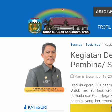
INFO TE
dan Kebudayaan
PROFIL
Beranda
Sosialisasi
Kegi
Kegiatan De
Pembina/ S
Kamis, Desember 15, 2
Disdikbudpora, 15 Desem
Untuk melihat Hasil Ke
Pemuda dan Olah Raga Ka
pembina yang bertempat 
KATEGORI