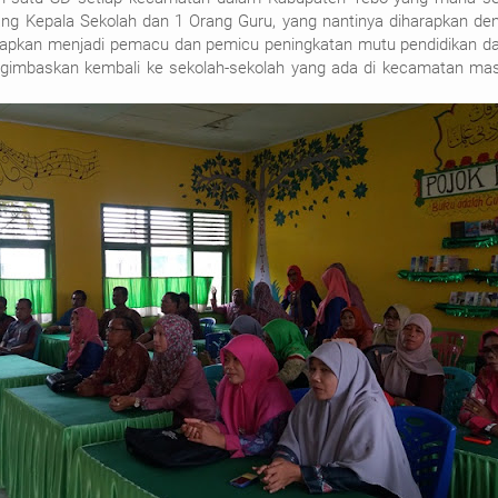
ang Kepala Sekolah dan 1 Orang Guru, yang nantinya diharapkan de
arapkan menjadi pemacu dan pemicu peningkatan mutu pendidikan d
gimbaskan kembali ke sekolah-sekolah yang ada di kecamatan mas