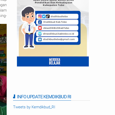
ngan
alam
ing-
INFO UPDATE KEMDIKBUD RI
Tweets by Kemdikbud_RI