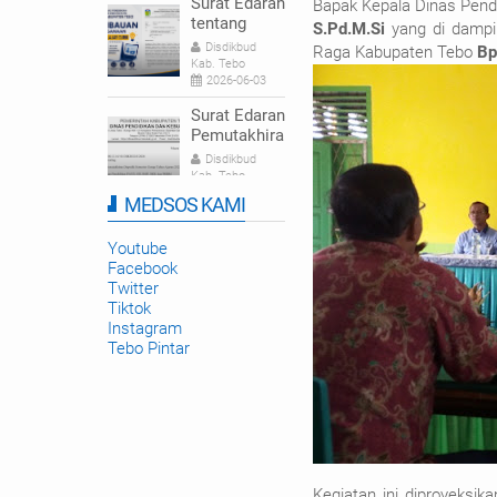
Surat Edaran
Bapak Kepala Dinas Pen
tentang
S.Pd.M.Si
yang di dampi
Himbauan
Disdikbud
Raga Kabupaten Tebo
Bp
Pelaksanaan
Kab. Tebo
Hari Belajar
2026-06-03
Guru |
Surat Edaran
Disdikbud
Pemutakhira
Kabupaten
n Dapodik
Disdikbud
Tebo
Semester
Kab. Tebo
Genap
2026-01-22
MEDSOS KAMI
Tahun
Pelatihan
Ajaran
Guru Cinta
Youtube
2025/2026
Belajar
Facebook
Disdikbud
Tingkatkan
Twitter
Kab. Tebo
Kompetensi
2025-09-23
Tiktok
Numerasi di
Instagram
Tebo
Tebo Pintar
Kegiatan ini diproyeksi