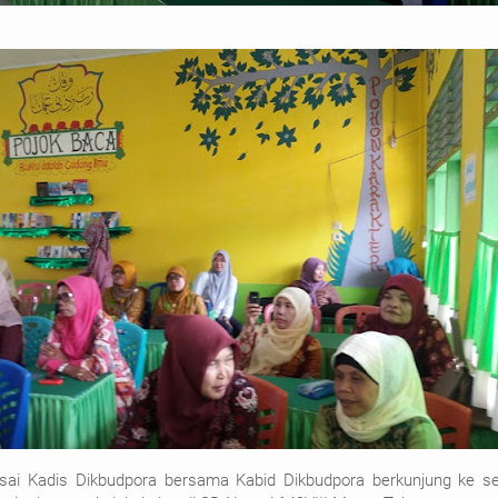
sai Kadis Dikbudpora bersama Kabid Dikbudpora berkunjung ke se