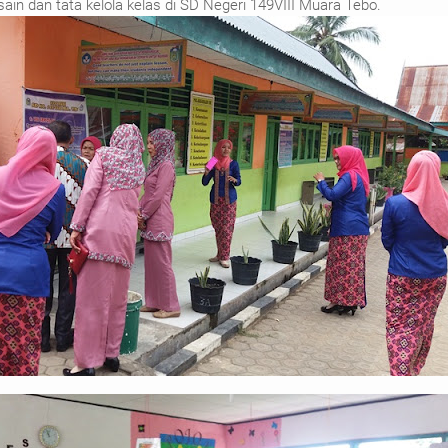
ain dan tata kelola kelas di SD Negeri 149VIII Muara Tebo.