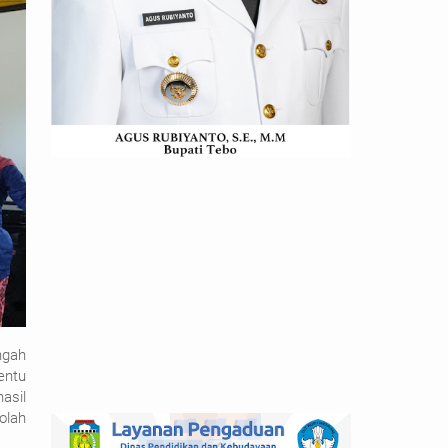
ngah
entu
asil
olah