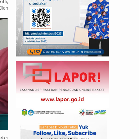
ifli,
Olah
tiap