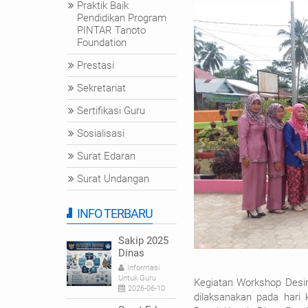
Praktik Baik
Pendidikan Program
PINTAR Tanoto
Foundation
Prestasi
Sekretariat
Sertifikasi Guru
Sosialisasi
Surat Edaran
Surat Undangan
INFO TERBARU
Sakip 2025
Dinas
Pendidikan
Informasi
dan
Untuk Guru
Kegiatan Workshop Desim
Kebudayaan
2026-06-10
dilaksanakan pada hari