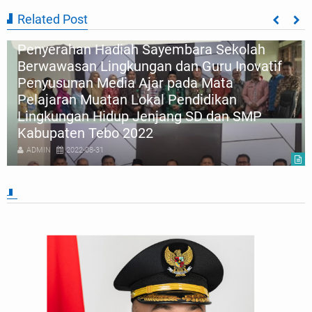
Related Post
Penyerahan Hadiah Sayembara Sekolah
Berwawasan Lingkungan dan Guru Inovatif
Penyusunan Media Ajar pada Mata
Pelajaran Muatan Lokal Pendidikan
Lingkungan Hidup Jenjang SD dan SMP
Kabupaten Tebo 2022
ADMIN
2022-08-31