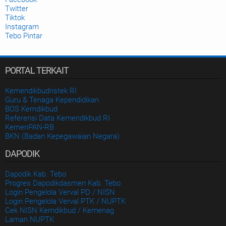
Twitter
Tiktok
Instagram
Tebo Pintar
PORTAL TERKAIT
Kemendikbudristek RI
Guru & Tenaga Kependidikan
BOS Kemdikbud
Referensi Data Kemendikbud RI
KemenPAN-RB
BKN (Badan Kepegawaian Negara)
DAPODIK
Dapodik Kab. Tebo
Progres Dapodikdasmen Kab. Tebo
Login Pengelola Verval PD / NISN
Login Pengelola Verval PTK / NUPTK
Cek NISN Kemdikbud / Kemenag
Laman NUPTK