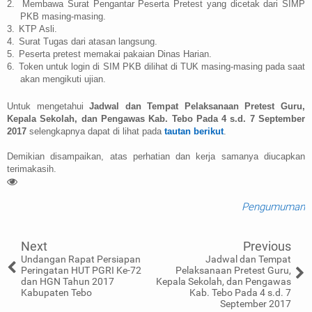
2.
Membawa Surat Pengantar Peserta Pretest yang dicetak dari SIMP
PKB masing-masing.
3.
KTP Asli.
4.
Surat Tugas dari atasan langsung.
5.
Peserta pretest memakai pakaian Dinas Harian.
6.
Token untuk login di SIM PKB dilihat di TUK masing-masing pada saat
akan mengikuti ujian.
Untuk mengetahui
Jadwal dan Tempat Pelaksanaan Pretest Guru,
Kepala Sekolah, dan Pengawas Kab. Tebo Pada 4 s.d. 7 September
2017
selengkapnya dapat di lihat pada
tautan berikut
.
Demikian disampaikan, atas perhatian dan kerja samanya diucapkan
terimakasih.
Pengumuman
Next
Previous
Undangan Rapat Persiapan
Jadwal dan Tempat
Peringatan HUT PGRI Ke-72
Pelaksanaan Pretest Guru,
dan HGN Tahun 2017
Kepala Sekolah, dan Pengawas
Kabupaten Tebo
Kab. Tebo Pada 4 s.d. 7
September 2017