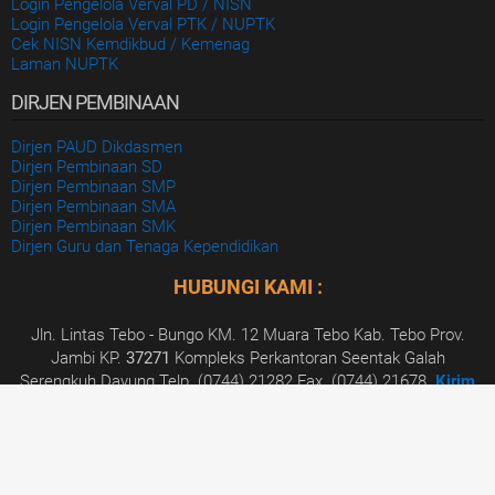
Login Pengelola Verval PD / NISN
Login Pengelola Verval PTK / NUPTK
Cek NISN Kemdikbud / Kemenag
Laman NUPTK
DIRJEN PEMBINAAN
Dirjen PAUD Dikdasmen
Dirjen Pembinaan SD
Dirjen Pembinaan SMP
Dirjen Pembinaan SMA
Dirjen Pembinaan SMK
Dirjen Guru dan Tenaga Kependidikan
HUBUNGI KAMI :
Jln. Lintas Tebo - Bungo KM. 12 Muara Tebo Kab. Tebo Prov.
Jambi KP.
37271
Kompleks Perkantoran Seentak Galah
Serengkuh Dayung Telp. (0744) 21282 Fax. (0744) 21678.
Kirim
Pesan Anda
Dinas Dikbud Kabupaten Tebo
© 2026. All Rights
Reserved.
Tim Pengembangan ICT