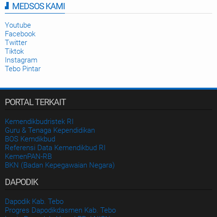
MEDSOS KAMI
Disdikbud Kab. Tebo
2025-09-23
Youtube
Facebook
Twitter
Tiktok
Instagram
Tebo Pintar
PORTAL TERKAIT
Kemendikbudristek RI
Guru & Tenaga Kependidikan
BOS Kemdikbud
Referensi Data Kemendikbud RI
KemenPAN-RB
BKN (Badan Kepegawaian Negara)
DAPODIK
Dapodik Kab. Tebo
Progres Dapodikdasmen Kab. Tebo