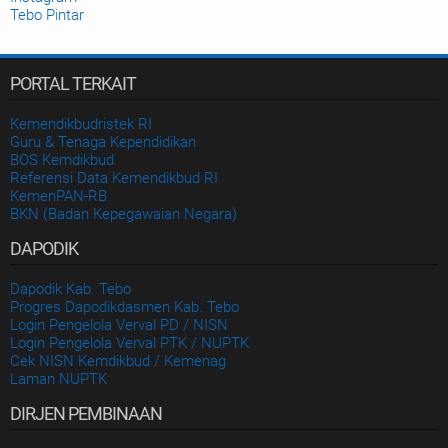
Tebo Pintar
PORTAL TERKAIT
Kemendikbudristek RI
Guru & Tenaga Kependidikan
BOS Kemdikbud
Referensi Data Kemendikbud RI
KemenPAN-RB
BKN (Badan Kepegawaian Negara)
DAPODIK
Dapodik Kab. Tebo
Progres Dapodikdasmen Kab. Tebo
Login Pengelola Verval PD / NISN
Login Pengelola Verval PTK / NUPTK
Cek NISN Kemdikbud / Kemenag
Laman NUPTK
DIRJEN PEMBINAAN