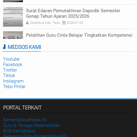
Surat Edaran Pemutakhiran Dapodik Semester
Genap Tahun Ajaran 2025/2026
Disdikbud Kab. Tebo
2026-01-22
Pelatihan Guru Cinta Belajar Tingkatkan Kompetensi
Numerasi di Tebo
MEDSOS KAMI
Disdikbud Kab. Tebo
2025-09-23
Youtube
Facebook
Twitter
Tiktok
Instagram
Tebo Pintar
PORTAL TERKAIT
Kemendikbudristek RI
Guru & Tenaga Kependidikan
BOS Kemdikbud
Referensi Data Kemendikbud RI