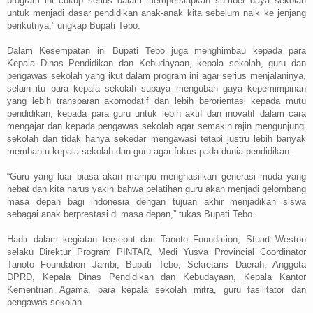
program ini cukup serius dalam mempersiapkan sumber daya sekolah
untuk menjadi dasar pendidikan anak-anak kita sebelum naik ke jenjang
berikutnya,” ungkap Bupati Tebo.
Dalam Kesempatan ini Bupati Tebo juga menghimbau kepada para
Kepala Dinas Pendidikan dan Kebudayaan, kepala sekolah, guru dan
pengawas sekolah yang ikut dalam program ini agar serius menjalaninya,
selain itu para kepala sekolah supaya mengubah gaya kepemimpinan
yang lebih transparan akomodatif dan lebih berorientasi kepada mutu
pendidikan, kepada para guru untuk lebih aktif dan inovatif dalam cara
mengajar dan kepada pengawas sekolah agar semakin rajin mengunjungi
sekolah dan tidak hanya sekedar mengawasi tetapi justru lebih banyak
membantu kepala sekolah dan guru agar fokus pada dunia pendidikan.
“Guru yang luar biasa akan mampu menghasilkan generasi muda yang
hebat dan kita harus yakin bahwa pelatihan guru akan menjadi gelombang
masa depan bagi indonesia dengan tujuan akhir menjadikan siswa
sebagai anak berprestasi di masa depan,” tukas Bupati Tebo.
Hadir dalam kegiatan tersebut dari Tanoto Foundation, Stuart Weston
selaku Direktur Program PINTAR, Medi Yusva Provincial Coordinator
Tanoto Foundation Jambi, Bupati Tebo, Sekretaris Daerah, Anggota
DPRD, Kepala Dinas Pendidikan dan Kebudayaan, Kepala Kantor
Kementrian Agama, para kepala sekolah mitra, guru fasilitator dan
pengawas sekolah.