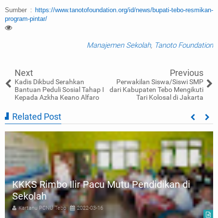
Sumber :
https://www.tanotofoundation.org/id/news/bupati-tebo-resmikan-
program-pintar/
Manajemen Sekolah
,
Tanoto Foundation
Next
Previous
Kadis Dikbud Serahkan
Perwakilan Siswa/Siswi SMP
Bantuan Peduli Sosial Tahap I
dari Kabupaten Tebo Mengikuti
Kepada Azkha Keano Alfaro
Tari Kolosal di Jakarta
Related Post
KKKS Rimbo Ilir Pacu Mutu Pendidikan di
Sekolah
Kartanu PCNU Tebo
2022-03-16