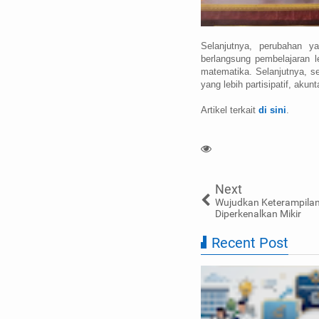
Selanjutnya, perubahan y
berlangsung pembelajaran l
matematika. Selanjutnya, 
yang lebih partisipatif, aku
Artikel terkait
di sini
.
Next
Wujudkan Keterampilan
Diperkenalkan Mikir
Recent Post