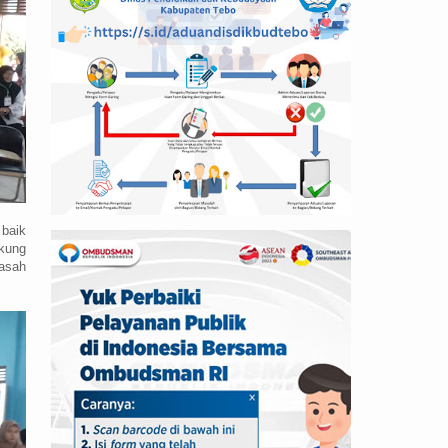
 baik
kung
asah