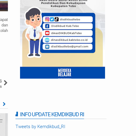
apat
i dan
olah
s
s
INFO UPDATE KEMDIKBUD RI
Tweets by Kemdikbud_RI