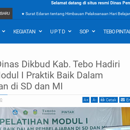
Selamat datang di situs resmi Dinas Pendidikan dan Keb
RBARU
Surat Edaran tentang Himbauan Pelaksanaan Hari Belajar
KEGIATAN
U P T D
SOP
TEBO PINTA
Dinas Dikbud Kab. Tebo Hadiri
 Tebo Hadiri Pelatihan Modul I Praktik Baik Dalam Pembelajaran di SD dan MI
odul I Praktik Baik Dalam
an di SD dan MI
20
A
+
A
-
Cetak
E