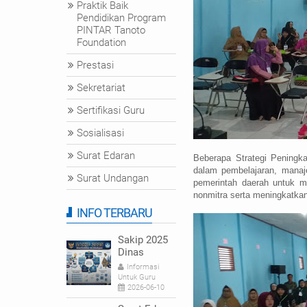
Praktik Baik
Pendidikan Program
PINTAR Tanoto
Foundation
Prestasi
Sekretariat
Sertifikasi Guru
Sosialisasi
Surat Edaran
Beberapa Strategi Peningk
dalam pembelajaran, mana
Surat Undangan
pemerintah daerah untuk 
nonmitra serta meningkatkan
INFO TERBARU
Sakip 2025
Dinas
Pendidikan
Informasi
dan
Untuk Guru
Kebudayaan
2026-06-10