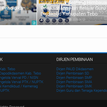
Surat Edaran tentang Himbaua
s Pendidikan
Pelaksanaan Hari Belajar Guru 
Disdikbud Kabupaten Tebo
26-06-10
Disdikbud Kab. Tebo
2026-06-03
IK
DIRJEN PEMBINAAN
Kab. Tebo
Dirjen PAUD Dikdasmen
 Dapodikdasmen Kab. Tebo
Dirjen Pembinaan SD
ngelola Verval PD / NISN
Dirjen Pembinaan SMP
ngelola Verval PTK / NUPTK
Dirjen Pembinaan SMA
N Kemdikbud / Kemenag
Dirjen Pembinaan SMK
NUPTK
Dirjen Guru dan Tenaga Kependi