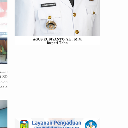
ayaan
di SD
kaian
nesia