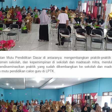
atan Mutu Pendidikan Dasar di antaranya: mengembangkan praktik-praktik
jemen sekolah, dan kepemimpinan di sekolah dan madrasah mitra, mendu
mendiseminasikan praktik yang sudah dikembangkan ke sekolah dan madr
 mutu pendidikan calon guru di LPTK.