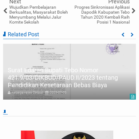
Next
Previous
Wujudkan Pembelajaran
Progres Sinkronisasi Aplikasi
Berkualitas, Masyarakat Boleh
Dapodik Kabupaten Tebo
Menyumbang Melalui Jalur
Tahun 2020 Kembali Raih
Komite Sekolah
Posisi 1 Nasional
Related Post
Surat Edaran Bupati Tebo Nomor
421.9/03/DIKBUD/PAUD.II/2023 tentang
Pendidikan Kesetaraan Bebas Biaya
Kepegawaian Dikbud
2023-07-03