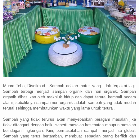
Muara Tebo, Disdikbud
- Sampah adalah materi yang tidak terpakai lagi.
Sampah terbagi menjadi sampah organik dan non organik. Sampah
organik dihasilkan oleh makhluk hidup dan dapat terurai kembali secara
alami, sebaliknya sampah non organik adalah sampah yang tidak mudah
terurai sehingga membutuhkan waktu yang lama untuk terurai.
Sampah yang tidak terurus akan menyebabkan beragam masalah jika
tidak ditangani dengan baik, seperti masalah kesehatan maupun masalah
keindagan lingkungan. Kini, permasalahan sampah menjadi isu global.
Sampah yang terus bertambah, membuat sebagian orang berfikir dan