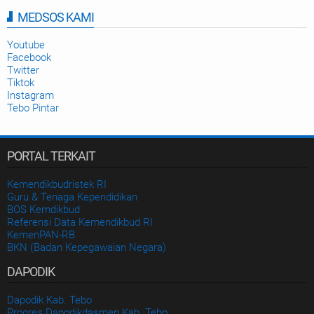
Numerasi di Tebo
MEDSOS KAMI
Disdikbud Kab. Tebo
2025-09-23
Youtube
Facebook
Twitter
Tiktok
Instagram
Tebo Pintar
PORTAL TERKAIT
Kemendikbudristek RI
Guru & Tenaga Kependidikan
BOS Kemdikbud
Referensi Data Kemendikbud RI
KemenPAN-RB
BKN (Badan Kepegawaian Negara)
DAPODIK
Dapodik Kab. Tebo
Progres Dapodikdasmen Kab. Tebo