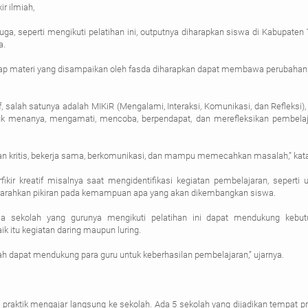
ir ilmiah,
juga, seperti mengikuti pelatihan ini, outputnya diharapkan siswa di Kabupaten
a.
rap materi yang disampaikan oleh fasda diharapkan dapat membawa perubahan
, salah satunya adalah MIKiR (Mengalami, Interaksi, Komunikasi, dan Refleksi),
k menanya, mengamati, mencoba, berpendapat, dan merefleksikan pembela
f dan kritis, bekerja sama, berkomunikasi, dan mampu memecahkan masalah,” kat
ikir kreatif misalnya saat mengidentifikasi kegiatan pembelajaran, seperti 
rahkan pikiran pada kemampuan apa yang akan dikembangkan siswa.
la sekolah yang gurunya mengikuti pelatihan ini dapat mendukung kebut
k itu kegiatan daring maupun luring.
lah dapat mendukung para guru untuk keberhasilan pembelajaran,” ujarnya.
a praktik mengajar langsung ke sekolah. Ada 5 sekolah yang dijadikan tempat pr