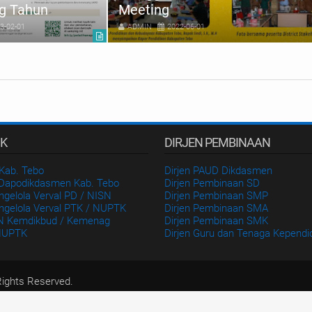
g Tahun
Meeting
3-02-01
ADMIN
2022-06-01
IK
DIRJEN PEMBINAAN
Kab. Tebo
Dirjen PAUD Dikdasmen
 Dapodikdasmen Kab. Tebo
Dirjen Pembinaan SD
ngelola Verval PD / NISN
Dirjen Pembinaan SMP
ngelola Verval PTK / NUPTK
Dirjen Pembinaan SMA
N Kemdikbud / Kemenag
Dirjen Pembinaan SMK
NUPTK
Dirjen Guru dan Tenaga Kependi
Rights Reserved.