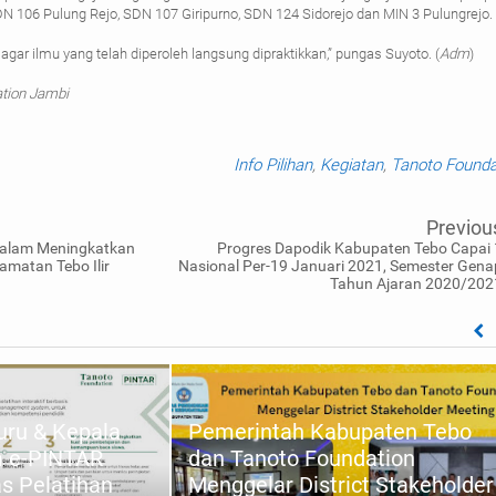
N 106 Pulung Rejo, SDN 107 Giripurno, SDN 124 Sidorejo dan MIN 3 Pulungrejo.
agar ilmu yang telah diperoleh langsung dipraktikkan,” pungas Suyoto. (
Adm
)
ation Jambi
Info Pilihan
,
Kegiatan
,
Tanoto Founda
Previou
Dalam Meningkatkan
Progres Dapodik Kabupaten Tebo Capai 
amatan Tebo Ilir
Nasional Per-19 Januari 2021, Semester Gena
Tahun Ajaran 2020/202
Guru & Kepala
Pemerintah Kabupaten Tebo
m e-PINTAR
dan Tanoto Foundation
s Pelatihan
Menggelar District Stakeholder