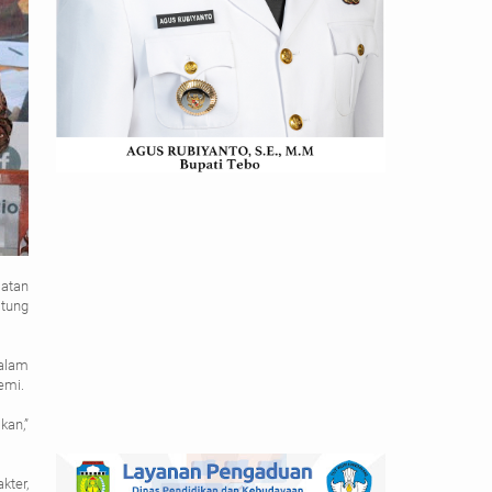
atan
itung
alam
emi.
kan,”
kter,