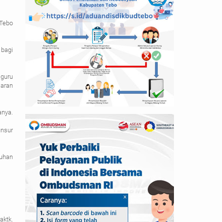
 Tebo
 bagi
 guru
jaran
anya.
unsur
uhan
aktk.