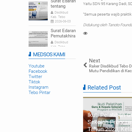
Surat Edaran
Yaitu SDN 95 Karang Dadi, SD
tentang
Himbauan
Disdikbud
“Semua peserta wajib praktik 
Pelaksanaan
Kab. Tebo
Hari Belajar
2026-06-03
Didukung oleh Tanoto Found
Guru |
Surat Edaran
Disdikbud
Pemutakhira
Kabupaten
n Dapodik
Disdikbud
Tebo
Semester
Kab. Tebo
Genap
2026-01-22
MEDSOS KAMI
Tahun
Next
Pelatihan
Ajaran
Guru Cinta
Youtube
Raker Disdikbud Tebo 
2025/2026
Belajar
Mutu Pendidikan di Kec
Facebook
Disdikbud
Tingkatkan
Twitter
Kab. Tebo
Kompetensi
2025-09-23
Tiktok
Related Post
Numerasi di
Instagram
Tebo
Tebo Pintar
MP Provinsi Jambi Adakan
giatan Pendampingan
plementasi Pedoman
ningkatan Kompetensi
Ikuti Pelatihan 
terasi dan Numerasi Tahun
Sekolah Progra
22 Angkatan II di Kabupaten
Tahun 2023, Kela