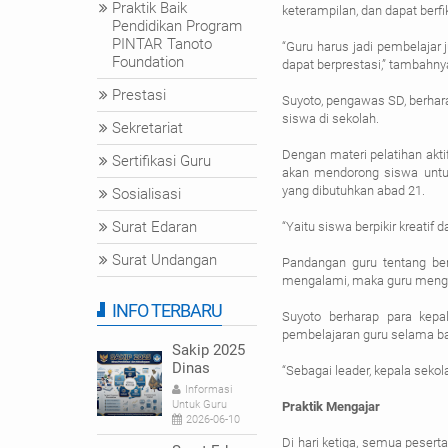
Praktik Baik
keterampilan, dan dapat berfik
Pendidikan Program
PINTAR Tanoto
“Guru harus jadi pembelajar 
Foundation
dapat berprestasi,” tambahny
Prestasi
Suyoto, pengawas SD, berha
siswa di sekolah.
Sekretariat
Dengan materi pelatihan aktif
Sertifikasi Guru
akan mendorong siswa untu
yang dibutuhkan abad 21.
Sosialisasi
Surat Edaran
“Yaitu siswa berpikir kreati
Surat Undangan
Pandangan guru tentang berf
mengalami, maka guru menga
INFO TERBARU
Suyoto berharap para kepa
pembelajaran guru selama bai
Sakip 2025
Dinas
“Sebagai leader, kepala seko
Pendidikan
Informasi
dan
Untuk Guru
Praktik Mengajar
Kebudayaan
2026-06-10
Di hari ketiga, semua pesert