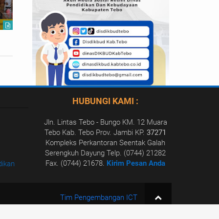
Pendidikan di Sekolah
Berkualit
Kartanu PCNU Tebo
2022-03-16
Disdikbud Kab
HUBUNGI KAMI :
Jln. Lintas Tebo - Bungo KM. 12 Muara
Tebo Kab. Tebo Prov. Jambi KP.
37271
Kompleks Perkantoran Seentak Galah
Serengkuh Dayung Telp. (0744) 21282
Fax. (0744) 21678.
Kirim Pesan Anda
dikan
INFO UPDATE KEMDIKBUD RI
Tim Pengembangan ICT
Tweets by Kemdikbud_RI