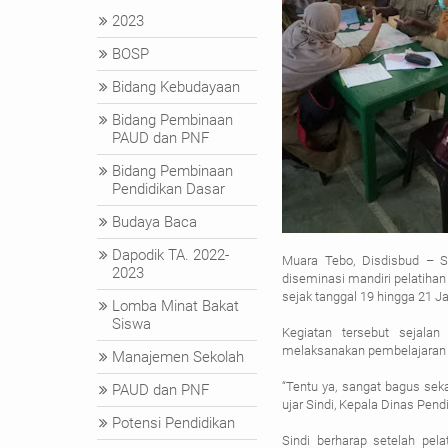
2023
BOSP
Bidang Kebudayaan
Bidang Pembinaan
PAUD dan PNF
Bidang Pembinaan
Pendidikan Dasar
Budaya Baca
Dapodik TA. 2022-
Muara Tebo, Disdisbud – S
2023
diseminasi mandiri pelatihan
sejak tanggal 19 hingga 21 J
Lomba Minat Bakat
Siswa
Kegiatan tersebut sejal
melaksanakan pembelajaran ak
Manajemen Sekolah
“Tentu ya, sangat bagus seka
PAUD dan PNF
ujar Sindi, Kepala Dinas Pen
Potensi Pendidikan
Sindi berharap setelah pel