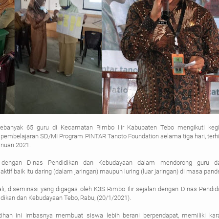
ebanyak 65 guru di Kecamatan Rimbo Ilir Kabupaten Tebo mengikuti kegi
 pembelajaran SD/MI Program PINTAR Tanoto Foundation selama tiga hari, terh
anuari 2021.
an dengan Dinas Pendidikan dan Kebudayaan dalam mendorong guru d
tif baik itu daring (dalam jaringan) maupun luring (luar jaringan) di masa pand
li, diseminasi yang digagas oleh K3S Rimbo Ilir sejalan dengan Dinas Pendidi
didikan dan Kebudayaan Tebo, Rabu, (20/1/2021).
atihan ini imbasnya membuat siswa lebih berani berpendapat, memiliki kara