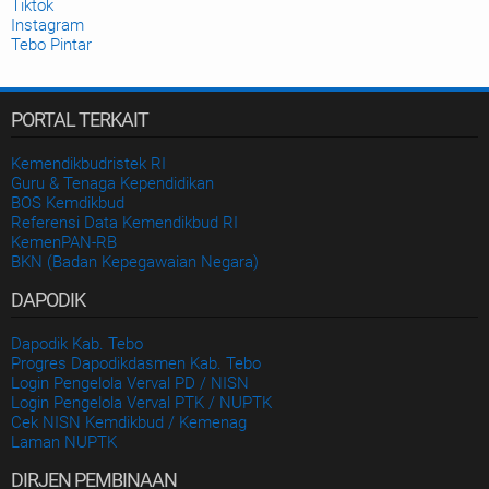
Tiktok
Instagram
Tebo Pintar
PORTAL TERKAIT
Kemendikbudristek RI
Guru & Tenaga Kependidikan
BOS Kemdikbud
Referensi Data Kemendikbud RI
KemenPAN-RB
BKN (Badan Kepegawaian Negara)
DAPODIK
Dapodik Kab. Tebo
Progres Dapodikdasmen Kab. Tebo
Login Pengelola Verval PD / NISN
Login Pengelola Verval PTK / NUPTK
Cek NISN Kemdikbud / Kemenag
Laman NUPTK
DIRJEN PEMBINAAN