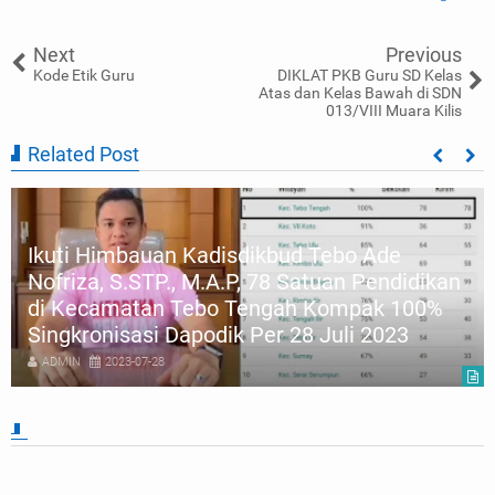
Next
Previous
Kode Etik Guru
DIKLAT PKB Guru SD Kelas
Atas dan Kelas Bawah di SDN
013/VIII Muara Kilis
Related Post
Ikuti Himbauan Kadisdikbud Tebo Ade
Nofriza, S.STP., M.A.P, 78 Satuan Pendidikan
di Kecamatan Tebo Tengah Kompak 100%
Singkronisasi Dapodik Per 28 Juli 2023
ADMIN
2023-07-28