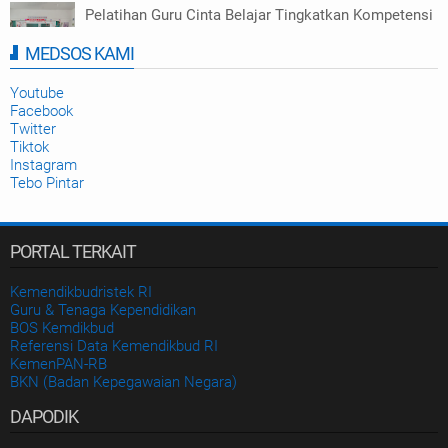
Pelatihan Guru Cinta Belajar Tingkatkan Kompetensi
Numerasi di Tebo
MEDSOS KAMI
Disdikbud Kab. Tebo
2025-09-23
Youtube
Facebook
Twitter
Tiktok
Instagram
Tebo Pintar
PORTAL TERKAIT
Kemendikbudristek RI
Guru & Tenaga Kependidikan
BOS Kemdikbud
Referensi Data Kemendikbud RI
KemenPAN-RB
BKN (Badan Kepegawaian Negara)
DAPODIK