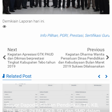
Demikiain Laporan hari ini.
Info Pilihan
,
PGRI
,
Prestasi
,
Sertifikasi Guru
Next
Previous
Kegiatan Apresiasi GTK PAUD
Kegiatan Dharma Wanita
dan Dikmas berprestasi
Persatuan Dinas Pendidikan
Tingkat Kabupaten Tebo tahun
dan Kebudayaan Bulan Maret
2019
2019 Sukses Dilaksanakan
Related Post
TK, KB,
Pendaftaran dan Refleksi Kurikulum
MP dalam
Merdeka Diperpanjang Hingga Jum'a