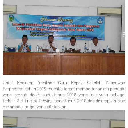
Untuk Kegiatan Pemilihan Guru, Kepala Sekolah, Pengawas
Berprestasi tahun 2019 memiliki target mempertahankan prestasi
yang pernah diraih pada tahun 2018 yang lalu yaitu sebagai
terbaik 2 di tingkat Provinsi pada tahun 2018 dan diharapkan bisa
melampaui target yang ditetapkan.