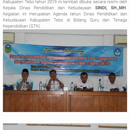
Kabupaten Tebo tahun 2019 ini kembali dibuka secara resmi oleh
Kepala Dinas Pendidikan dan Kebudayaan
SINDI, SH.,MH
.
Kegiatan ini merupakan Agenda tahun Dinas Pendidikan dan
Kebudayaan Kabupaten Tebo di Bidang Guru dan Tenaga
Kependidikan (GTK).