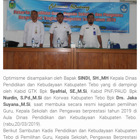
Optimisme disampaikan oleh Bapak
SINDI, SH.,MH
Kepala Dinas
Pendidikan dan Kebudayaan Kabupaten Tebo yang di dampingi
oleh Kabid GTK Bpk
Syafrial, SE.,M.Si
, Kabid PNF/PAUD Bpk
Nurdin, S.Pd.,M.Si
dan Korwas Kabupaten Tebo Bpk
Drs. Jaka
Suyana.,M.Si
, saat membuka secara resmi kegiatan pemilihan
Guru, Kepala Sekolah dan Pengawas berprestasi tahun 2019 di
Aula Dinas Pendidikan dan Kebudayaan Kabupaten Tebo.
(rabu,20/03/2019).
Berikut Sambutan Kadis Pendidikan dan Kebudayaan Kabupaten
Tebo di Pemilihan Guru, Kepala Sekolah, Pengawas Berprestasi