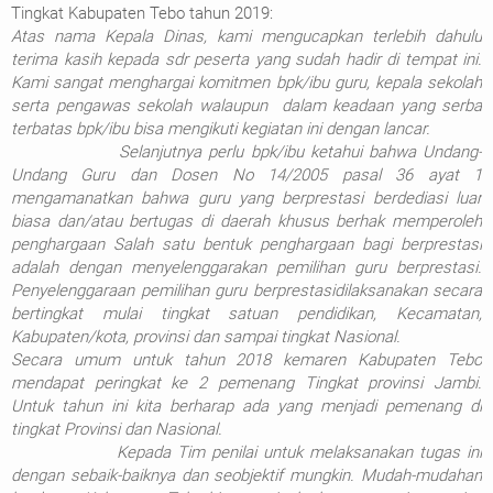
Tingkat Kabupaten Tebo tahun 2019:
Atas nama Kepala Dinas, kami mengucapkan terlebih dahulu
terima kasih kepada sdr peserta yang sudah hadir di tempat ini.
Kami sangat menghargai komitmen bpk/ibu guru, kepala sekolah
serta pengawas sekolah walaupun
dalam keadaan yang serba
terbatas bpk/ibu bisa mengikuti kegiatan ini dengan lancar.
Selanjutnya perlu bpk/ibu ketahui bahwa Undang-
Undang Guru dan Dosen No 14/2005 pasal 36 ayat 1
mengamanatkan bahwa guru yang berprestasi berdediasi luar
biasa dan/atau bertugas di daerah khusus berhak memperoleh
penghargaan Salah satu bentuk penghargaan bagi berprestasi
adalah dengan menyelenggarakan pemilihan guru berprestasi.
Penyelenggaraan pemilihan guru berprestasidilaksanakan secara
bertingkat mulai tingkat satuan pendidikan, Kecamatan,
Kabupaten/kota, provinsi dan sampai tingkat Nasional.
Secara umum untuk tahun 2018 kemaren Kabupaten Tebo
mendapat peringkat ke 2 pemenang Tingkat provinsi Jambi.
Untuk tahun ini kita berharap ada yang menjadi pemenang di
tingkat Provinsi dan Nasional.
Kepada Tim penilai untuk melaksanakan tugas ini
dengan sebaik-baiknya dan seobjektif mungkin.
Mudah-mudahan