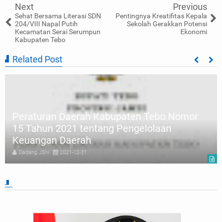
Next
Previous
Sehat Bersama Literasi SDN
Pentingnya Kreatifitas Kepala
204/VIII Napal Putih
Sekolah Gerakkan Potensi
Kecamatan Serai Serumpun
Ekonomi
Kabupaten Tebo
Related Post
Peraturan Daerah Kabupaten Tebo Nomor
15 Tahun 2021 tentang Pengelolaan
Keuangan Daerah
Dadang JSN
2021-12-31