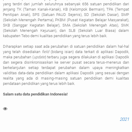
yang terdiri dari jumlah seluruhnya sebanyak 656 satuan pendidikan dari
jenjang TK (Taman Kanak-Kanak), KB (Kelompok Bermain), TPA (Tempat
Penitipan Anak), SPS (Satuan PAUD Sejenis), SD (Sekolah Dasar), SMP
(Sekolah Menengah Pertama), PKBM (Pusat Kegiatan Belajar Masyarakat),
SKB (Sanggar Kegiatan Belajar), SMA (Sekolah Menengah Atas), SMK
(Sekolah Menengah Kejuruan), dan SLB (Sekolah Luar Biasa) dalam
kabupaten Tebo demi kualitas pendidikan yang terus lebih baik.
Diharapkan setiap saat ada perubahan di satuan pendidikan dalam hal-hal
yang telah disediakan
field
(bidang isian) data terkait di aplikasi Dapodik,
maka perubahan (
update
) terbaru juga segera dilakukan di aplikasi Dapodik
dan segera disinkronisasikan ke server pusat secara terus-menerus dan
berkelanjutan setiap terdapat perubahan dalam upaya meningkatkan
validitas data-data pendidikan dalam aplikasi Dapodik yang sesuai dengan
realita yang ada di masing-masing satuan pendidikan demi kualitas
pendataan pendidikan yang terus lebih baik.
Salam satu data pendidikan Indonesia!
2021