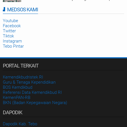
Numerasi di Tebo
MEDSOS KAMI
Disdikbud Kab. Tebo
2025-09-23
Youtube
Facebook
Twitter
Tiktok
Instagram
Tebo Pintar
PORTAL TERKAIT
Kemendikbudristek RI
Guru & Tenaga Kependidikan
BOS Kemdikbud
Referensi Data Kemendikbud RI
KemenPAN-RB
BKN (Badan Kepegawaian Negara)
DAPODIK
Dapodik Kab. Tebo