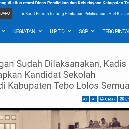
i Dinas Pendidikan dan Kebudayaan Kabupaten Tebo Provinsi Jambi
RBARU
Surat Edaran tentang Himbauan Pelaksanaan Hari Belajar
KEGIATAN
U P T D
SOP
TEBO PINTA
an Sudah Dilaksanakan, Kadis
nakan, Kadis Dikbud Harapkan Kandidat Sekolah Penggerak di Kabupaten Tebo
apkan Kandidat Sekolah
di Kabupaten Tebo Lolos Semu
A
+
A
-
Cetak
E