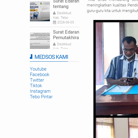
Surat Edaran
meningkatkan kualitas Pendid
tentang
guru-guru kita untuk mengikut
Himbauan
Disdikbud
Pelaksanaan
Kab. Tebo
Hari Belajar
2026-06-03
Guru |
Surat Edaran
Disdikbud
Pemutakhira
Kabupaten
n Dapodik
Disdikbud
Tebo
Semester
Kab. Tebo
Genap
2026-01-22
MEDSOS KAMI
Tahun
Pelatihan
Ajaran
Guru Cinta
Youtube
2025/2026
Belajar
Facebook
Disdikbud
Tingkatkan
Twitter
Kab. Tebo
Kompetensi
2025-09-23
Tiktok
Numerasi di
Instagram
Tebo
Tebo Pintar