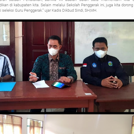
ikan di kabupaten kita. Selain melalui Sekolah Penggerak ini, juga kita dorong
i seleksi Guru Penggerak.” ujar Kadis Dikbud Sindi, SH,MH.