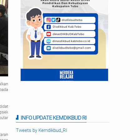
lkan
 pada
didat
psek
INFO UPDATE KEMDIKBUD RI
utar
Tweets by Kemdikbud_RI
taran