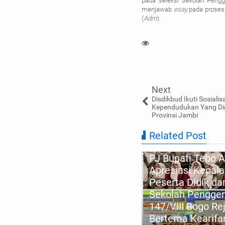
pada seleksi Sekolah Pengg
menjawab
esay
pada proses 
(
Adm
)
Next
Disdikbud Ikuti Sosialis
Kependudukan Yang Di
Provinsi Jambi
Related Post
PJ Bupati Tebo 
 Negeri Sumay, Sekolah
Apresiasi Kepala
nggerak Gelar Proyek
Peserta Didik da
nguatan Profil Pelajar
Sekolah Pengge
ncasila P5 Bertajuk 'Kamis
147/VIII Bogo Re
ria Market Day'
Bertema Kearifa