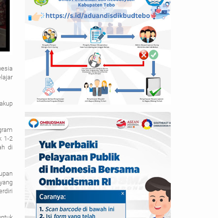
nesia
lajar
cakup
gram
k 1-2
ah di
dupan
 yang
rdiri
ntuk