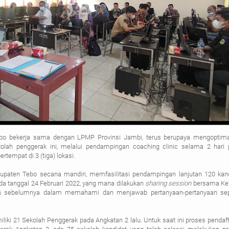
bo bekerja sama dengan LPMP Provinsi Jambi, terus berupaya mengoptima
olah penggerak ini, melalui pendampingan coaching clinic selama 2 hari
rtempat di 3 (tiga) lokasi.
abupaten Tebo secana mandiri, memfasilitasi pendampingan lanjutan 120 kan
da tanggal 24 Februari 2022, yang mana dilakukan
sharing session
bersama Ke
an sebelumnya dalam memahami dan menjawab pertanyaan-pertanyaan sep
miliki 21 Sekolah Penggerak pada Angkatan 2 lalu. Untuk saat ini proses pendaf