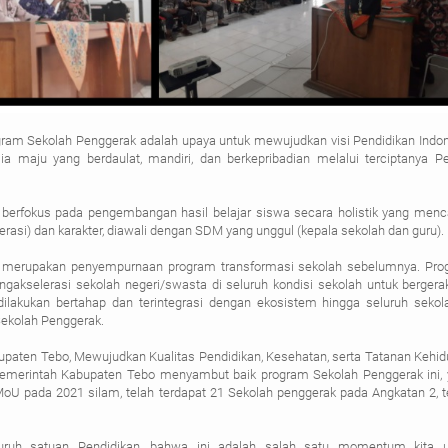
gram Sekolah Penggerak adalah upaya untuk mewujudkan visi Pendidikan Indo
 maju yang berdaulat, mandiri, dan berkepribadian melalui terciptanya Pe
berfokus pada pengembangan hasil belajar siswa secara holistik yang men
erasi) dan karakter, diawali dengan SDM yang unggul (kepala sekolah dan guru).
 merupakan penyempurnaan program transformasi sekolah sebelumnya. Pro
akselerasi sekolah negeri/swasta di seluruh kondisi sekolah untuk bergera
dilakukan bertahap dan terintegrasi dengan ekosistem hingga seluruh sekol
ekolah Penggerak.
bupaten Tebo, Mewujudkan Kualitas Pendidikan, Kesehatan, serta Tatanan Kehi
emerintah Kabupaten Tebo menyambut baik program Sekolah Penggerak ini,
oU pada 2021 silam, telah terdapat 21 Sekolah penggerak pada Angkatan 2, te
luruh satuan Pendidikan, bahwa ini adalah salah satu momentum kita u