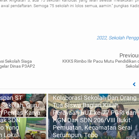
erak Angkatan 3, ada 75 sekolah kandidat yang telah selesai melakukan p
awal pendaftaran. Semoga 75 sekolah ini lolos semua, aamiin.” pungkas Kadi
2022
,
Sekolah Pengg
Previou
asi Sekolah Siaga
KKKS Rimbo Ilir Pacu Mutu Pendidikan d
gelar Dinas P3AP2
Sekola
Aspan ST
Kolaborasi Sekolah Dan Orang
 Sekolah, Guru,
Tua Siswa Bagian Kisah
n Pentas Karya
Perayaan HUT ke-77 PGRI dan
rak SDN
HGN Dari SDN 206/VIII Bukit
jo Yang
Pemuatan, Kecamatan Serai
n Lokal
Serumpun, Tebo