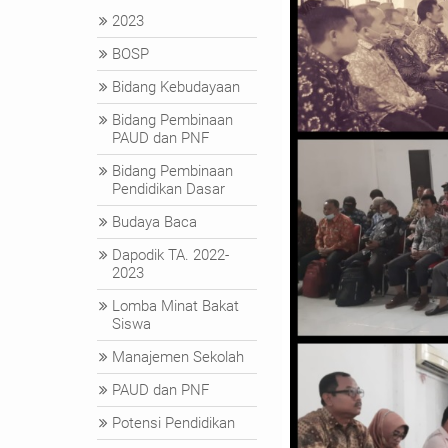
2023
BOSP
Bidang Kebudayaan
Bidang Pembinaan
PAUD dan PNF
Bidang Pembinaan
Pendidikan Dasar
Budaya Baca
Dapodik TA. 2022-
2023
Lomba Minat Bakat
Siswa
Manajemen Sekolah
PAUD dan PNF
Potensi Pendidikan