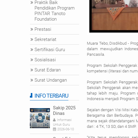
Praktik Baik
Pendidikan Program
PINTAR Tanoto
Foundation
Prestasi
Sekretariat
Muara Tebo, Disdikbud - Pro
dalam mewujudkan Indonesia
Sertifikasi Guru
Pancasila.
Sosialisasi
Program Sekolah Penggerak 
Surat Edaran
kompetensi (literasi dan num
Surat Undangan
Program Sekolah Penggerak
Sekolah Penggerak akan meng
tahap lebih maju. Program 
INFO TERBARU
Indonesia menjadi Program S
Sakip 2025
Sejalan dengan Visi Misi Ka
Dinas
Beragama dan Berbudaya. P
Pendidikan
Informasi
mana sejak ditandatangani M
dan
Untuk Guru
dari : 4 TK, 13 SD, dan 4 SMP.
Kebudayaan
2026-06-10
“Kita terus mendorong se