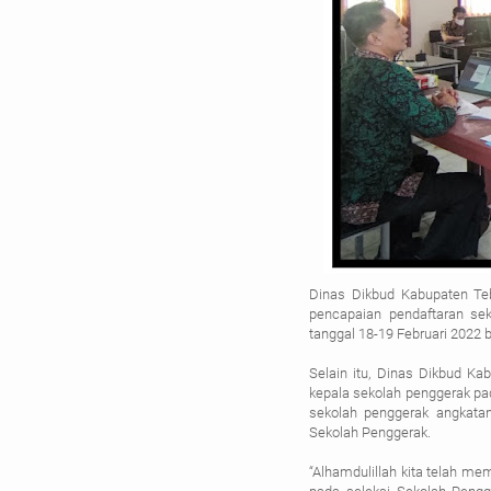
Dinas Dikbud Kabupaten Te
pencapaian pendaftaran sek
tanggal 18-19 Februari 2022 be
Selain itu, Dinas Dikbud K
kepala sekolah penggerak pa
sekolah penggerak angkat
Sekolah Penggerak.
“Alhamdulillah kita telah me