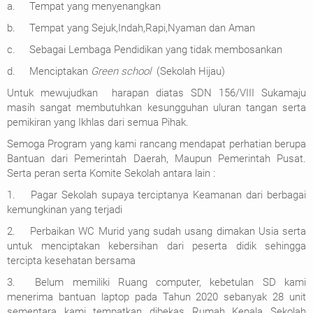
a.
Tempat yang menyenangkan
b.
Tempat yang Sejuk,Indah,Rapi,Nyaman dan Aman
c.
Sebagai Lembaga Pendidikan yang tidak membosankan
d.
Menciptakan
Green school
(Sekolah Hijau)
Untuk mewujudkan harapan diatas SDN 156/VIII Sukamaju
masih sangat membutuhkan kesungguhan uluran tangan serta
pemikiran yang Ikhlas dari semua Pihak.
Semoga Program yang kami rancang mendapat perhatian berupa
Bantuan dari Pemerintah Daerah, Maupun Pemerintah Pusat.
Serta peran serta Komite Sekolah antara lain :
1.
Pagar Sekolah supaya terciptanya Keamanan dari berbagai
kemungkinan yang terjadi
2.
Perbaikan WC Murid yang sudah usang dimakan Usia serta
untuk menciptakan kebersihan dari peserta didik sehingga
tercipta kesehatan bersama
3.
Belum memiliki Ruang computer, kebetulan SD kami
menerima bantuan laptop pada Tahun 2020 sebanyak 28 unit
sementara kami tempatkan dibekas Rumah Kepala Sekolah