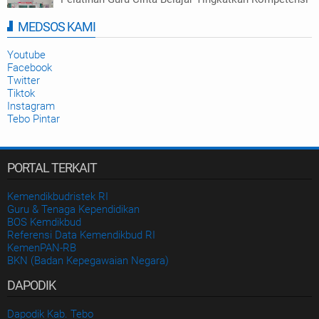
Numerasi di Tebo
MEDSOS KAMI
Disdikbud Kab. Tebo
2025-09-23
Youtube
Facebook
Twitter
Tiktok
Instagram
Tebo Pintar
PORTAL TERKAIT
Kemendikbudristek RI
Guru & Tenaga Kependidikan
BOS Kemdikbud
Referensi Data Kemendikbud RI
KemenPAN-RB
BKN (Badan Kepegawaian Negara)
DAPODIK
Dapodik Kab. Tebo