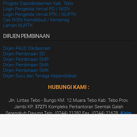
Progres Dapodikdasmen Kab. Tebo
Login Pengelola Verval PD / NISN
Login Pengelola Verval PTK / NUPTK
Cek NISN Kemdikbud / Kemenag
Laman NUPTK
DIRJEN PEMBINAAN
Dirjen PAUD Dikdasmen
Dirjen Pembinaan SD
Dirjen Pembinaan SMP
Dirjen Pembinaan SMA
Dirjen Pembinaan SMK
Dirjen Guru dan Tenaga Kependidikan
HUBUNGI KAMI :
Jln. Lintas Tebo - Bungo KM. 12 Muara Tebo Kab. Tebo Prov.
Jambi KP.
37271
Kompleks Perkantoran Seentak Galah
Serengkuh Dayung Telp. (0744) 21282 Fax. (0744) 21678.
Kirim
Pesan Anda
Dinas Dikbud Kabupaten Tebo
© 2026. All Rights
Reserved.