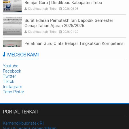
Belajar Guru | Disdikbud Kabupaten Tebo
Disdikbud Kab. Tebo
2026-06-03
Surat Edaran Pemutakhiran Dapodik Semester
Genap Tahun Ajaran 2025/2026
Disdikbud Kab. Tebo
2026-01-22
Pelatihan Guru Cinta Belajar Tingkatkan Kompetensi
Numerasi di Tebo
MEDSOS KAMI
Disdikbud Kab. Tebo
2025-09-23
Youtube
Facebook
Twitter
Tiktok
Instagram
Tebo Pintar
PORTAL TERKAIT
Kemendikbudristek RI
Guru & Tenaga Kependidikan