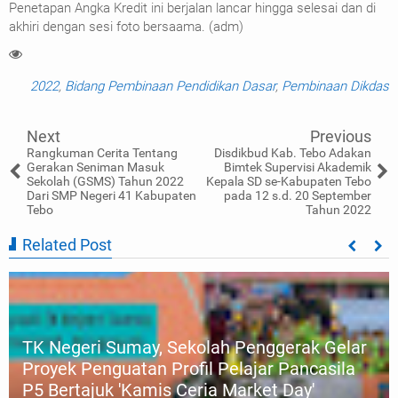
Penetapan Angka Kredit ini berjalan lancar hingga selesai dan di
akhiri dengan sesi foto bersaama. (adm)
2022
,
Bidang Pembinaan Pendidikan Dasar
,
Pembinaan Dikdas
Next
Previous
Rangkuman Cerita Tentang
Disdikbud Kab. Tebo Adakan
Gerakan Seniman Masuk
Bimtek Supervisi Akademik
Sekolah (GSMS) Tahun 2022
Kepala SD se-Kabupaten Tebo
Dari SMP Negeri 41 Kabupaten
pada 12 s.d. 20 September
Tebo
Tahun 2022
Related Post
TK Negeri Sumay, Sekolah Penggerak Gelar
Proyek Penguatan Profil Pelajar Pancasila
P5 Bertajuk 'Kamis Ceria Market Day'