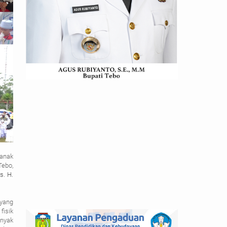
-anak
Tebo,
s. H.
 yang
fisik
anyak