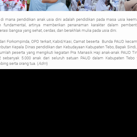
g, di mana pendidikan anak usia dini adalah pendidikan pada masa usia kee
n fundamental, artinya memberikan penanaman karakter dalam pembent
rasi bangsa yang sehat, cerdas, dan berakhlak mulia pada usia dini.
dari Forkompinda, OPD terkait, Kabid/Kasi, Camat beserta
Bunda PAUD kecam
butan Kepala Dinas pendidikan dan Kebudayaan Kabupaten Tebo, Bapak Sindi, 
lah peserta yang mengikuti kegiatan Pra Manasik Haji anak-anak PAUD Ti
2 sebanyak 5.000 anak dari seluruh satuan PAUD dalam Kabupaten Tebo 
ing serta orang tua. (
Adm
)