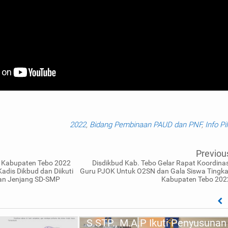
2022
,
Bidang Pembinaan PAUD dan PNF
,
Info Pi
Previou
 Kabupaten Tebo 2022
Disdikbud Kab. Tebo Gelar Rapat Koordinas
adis Dikbud dan Diikuti
Guru PJOK Untuk O2SN dan Gala Siswa Tingka
an Jenjang SD-SMP
Kabupaten Tebo 202
Kadis Dikbud Tebo, Ade Nofriza
S.STP., M.A.P Ikuti Penyusunan