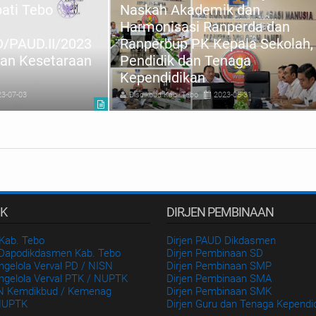
ati Tebo
Naskah Akademik dan
Harmonisasi Ranperda dan
/PAUD.II/2023
Ranperbup PK Kepala Sekolah,
kan Kesetaraan
Pendidik dan Tenaga
Kependidikan
23-07-03
Disdikbud Kab. Tebo
2023-05-31
IK
DIRJEN PEMBINAAN
Kab. Tebo
Dirjen PAUD Dikdasmen
 Dapodikdasmen Kab. Tebo
Dirjen Pembinaan SD
ngelola Verval PD / NISN
Dirjen Pembinaan SMP
ngelola Verval PTK / NUPTK
Dirjen Pembinaan SMA
N Kemdikbud / Kemenag
Dirjen Pembinaan SMK
NUPTK
Dirjen Guru dan Tenaga Kependi