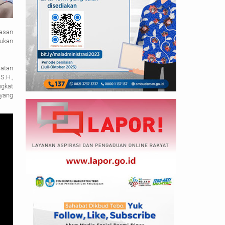
masan
ukan
atan
S.H.,
ngkat
yang