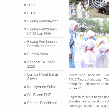
2023
BOSP
Bidang Kebudayaan
Bidang Pembinaan
PAUD dan PNF
Bidang Pembinaan
Pendidikan Dasar
Budaya Baca
Dapodik TA. 2022-
2023
Lomba Minat Bakat
Muara Tebo, Disdikbud – Pad
Siswa
PAUD Tingkat Kabupaten Tebo
Kompleks Perkantoran Seenta
Manajemen Sekolah
.
M. Isa MY
PAUD dan PNF
Kegiatan tersebut bagian u
shaleh-shalehah sejak usia d
Potensi Pendidikan
dan biaya. Ibadah haji waj