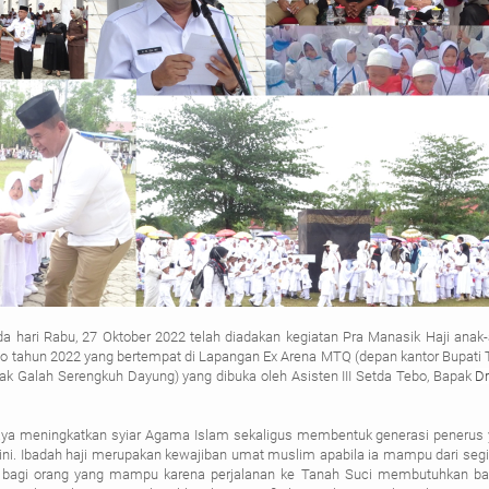
a hari Rabu, 27 Oktober 2022 telah diadakan kegiatan Pra Manasik Haji anak
 tahun 2022 yang bertempat di Lapangan Ex Arena MTQ (depan kantor Bupati 
k Galah Serengkuh Dayung) yang dibuka oleh Asisten III Setda Tebo, Bapak
Dr
paya meningkatkan syiar Agama Islam sekaligus membentuk generasi penerus
ini. Ibadah haji merupakan kewajiban umat muslim apabila ia mampu dari segi 
ib bagi orang yang mampu karena perjalanan ke Tanah Suci membutuhkan b