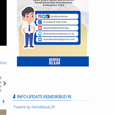
lihan
s
i
t
2
INFO UPDATE KEMDIKBUD RI
,
Tweets by Kemdikbud_RI