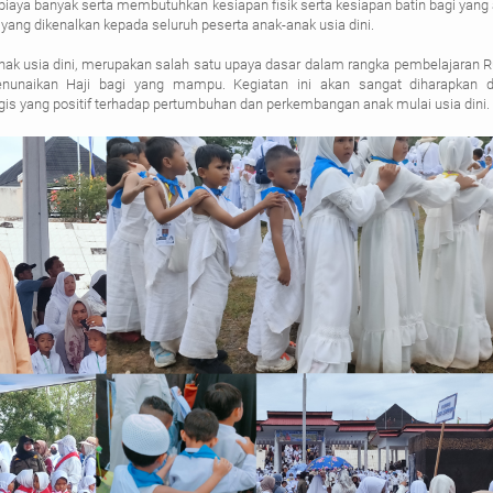
iaya banyak serta membutuhkan kesiapan fisik serta kesiapan batin bagi yang
ah yang dikenalkan kepada seluruh peserta anak-anak usia dini.
anak usia dini, merupakan salah satu upaya dasar dalam rangka pembelajaran 
enunaikan Haji bagi yang mampu. Kegiatan ini akan sangat diharapkan d
s yang positif terhadap pertumbuhan dan perkembangan anak mulai usia dini.