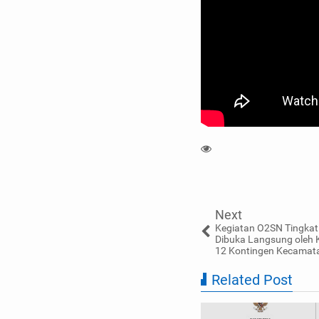
Next
Kegiatan O2SN Tingkat
Dibuka Langsung oleh K
12 Kontingen Kecamat
Related Post