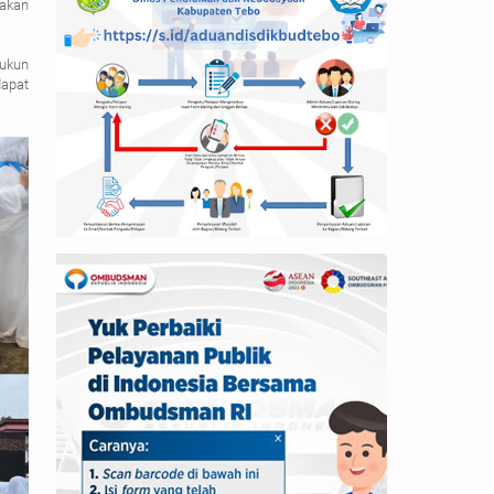
 akan
Rukun
apat