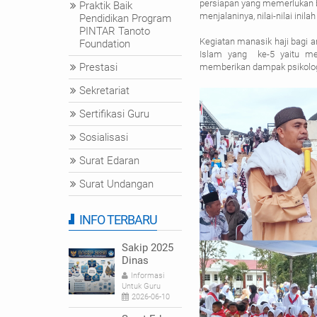
persiapan yang memerlukan b
Praktik Baik
menjalaninya, nilai-nilai inil
Pendidikan Program
PINTAR Tanoto
Kegiatan manasik haji bagi 
Foundation
Islam yang
ke-5 yaitu m
Prestasi
memberikan dampak psikologi
Sekretariat
Sertifikasi Guru
Sosialisasi
Surat Edaran
Surat Undangan
INFO TERBARU
Sakip 2025
Dinas
Pendidikan
Informasi
dan
Untuk Guru
Kebudayaan
2026-06-10